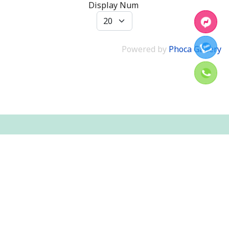
Display Num
Powered by
Phoca Gallery
Địa chỉ:
503 An Định 1, An Ngãi Trung, Ba Tri, Bến Tre
Hotline:
0839 779 785
Mở cửa:
08:00 ~ 20:00