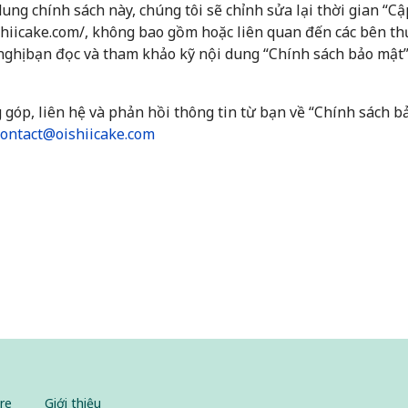
ung chính sách này, chúng tôi sẽ chỉnh sửa lại thời gian “C
ishiicake.com/, không bao gồm hoặc liên quan đến các bên thứ
ề nghị bạn đọc và tham khảo kỹ nội dung “Chính sách bảo mật
 góp, liên hệ và phản hồi thông tin từ bạn về “Chính sách b
contact@oishiicake.com
ệm bánh Oishii Ba Tri Giồng Tre
re
Giới thiệu